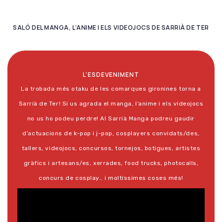
SALÓ DEL MANGA, L’ANIME I ELS VIDEOJOCS DE SARRIÀ DE TER
L’ESDEVENIMENT
La trobada més otaku de les comarques gironines torna a
Sarrià de Ter! Si us agrada el manga, l’anime i els videojocs
no us ho podeu perdre! Al Sarrià Manga podreu gaudir
d’actuacions de k-pop i j-pop, cosplayers convidats/des,
tallers, videojocs, concursos, tornejos, botigues, artistes
gràfics i artesans/es, xerrades, food trucks, photocalls,
concurs de cosplay… i moltíssimes coses més!